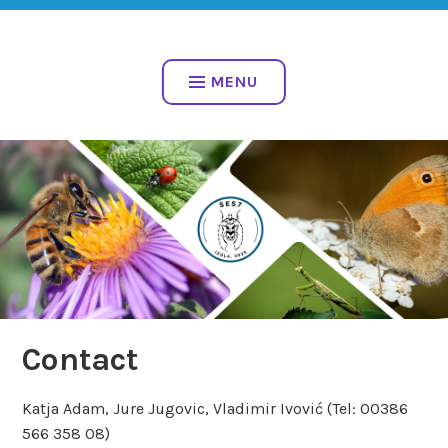
Vai
al
7. SLOVENSKI
contenuto
ENTOMOLOŠKI SIMPOZIJ Z
MENU
MEDNARODNO UDELEŽBO
Contact
Katja Adam, Jure Jugovic, Vladimir Ivović (Tel: 00386
566 358 08)